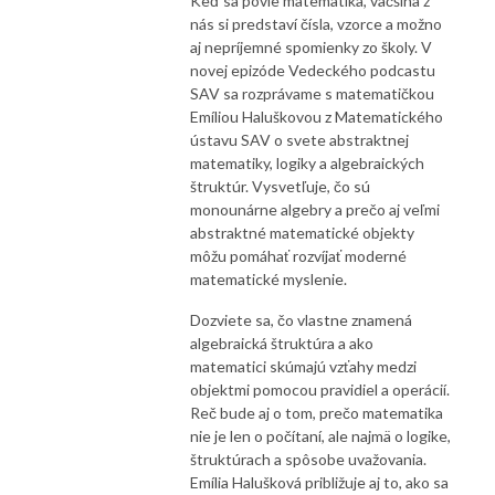
Keď sa povie matematika, väčšina z
kanála SAV. Od januára 2026 je moderátorom podcastu vedec,
nás si predstaví čísla, vzorce a možno
anorganický chemik Peter Boháč.
aj nepríjemné spomienky zo školy. V
novej epizóde Vedeckého podcastu
SAV sa rozprávame s matematičkou
Na Slovenskej akadémii vied pôsobia úžasní vedci a vedkyne a pracujú
Emíliou Haluškovou z Matematického
na zaujímavých témach aj v špičkových svetových tímoch. Započúvajte
ústavu SAV o svete abstraktnej
sa do ich príbehov a spoznajte ich fascinujúce výskumy.
matematiky, logiky a algebraických
štruktúr. Vysvetľuje, čo sú
Ak sa s nami chcete spojiť, zanechať nám svoj odkaz, podnet,
monounárne algebry a prečo aj veľmi
pripomienku či pozdrav, môžete tak urobiť na adrese
abstraktné matematické objekty
podcast(@)savba.sk
môžu pomáhať rozvíjať moderné
matematické myslenie.
Prajeme príjemné počúvanie alebo sledovanie! : )
Dozviete sa, čo vlastne znamená
algebraická štruktúra a ako
matematici skúmajú vzťahy medzi
objektmi pomocou pravidiel a operácií.
Reč bude aj o tom, prečo matematika
nie je len o počítaní, ale najmä o logike,
štruktúrach a spôsobe uvažovania.
Emília Halušková približuje aj to, ako sa