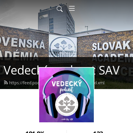
Vedecký podcast SAV
https://feed.podbean.com/akademiavied/feed.xml