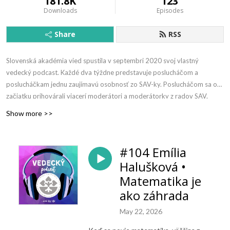
181.8K
123
Downloads
Episodes
Share
RSS
Slovenská akadémia vied spustila v septembri 2020 svoj vlastný
vedecký podcast. Každé dva týždne predstavuje poslucháčom a
poslucháčkam jednu zaujímavú osobnosť zo SAV-ky. Poslucháčom sa od
začiatku prihovárali viacerí moderátori a moderátorky z radov SAV.
Show more >>
Podcast moderátorsky odštartovala Lucia Molnár Satinská z
Jazykovedného ústavu Ľudovíta Štúra SAV, v. v. i. Vystriedal ju
moderátorský tandem Soňa G. Lutherová z Ústavu etnológie a sociálnej
#104 Emília
antropológie SAV, v. v. i., a Peter Boháč z Ústavu anorganickej chémie
Halušková •
SAV, v. v. i. Moderátorov v tretej sérii podcastu doplnila Klara Kohoutová
Matematika je
z Centra spoločenských a psychologických vied SAV, v. v. i., ktorá
prinášala podcasty z prostredia vedeckých pracovísk v Košiciach,
ako záhrada
Zvolene a Starej Lesnej. Vo štvrtej sérii sme podcast začali nahrávať v
May 22, 2026
nových priestoroch, v nahrávacom štúdiu SAV a pribudla ďalšia technická
novinka – možnosť sledovať epizódu aj prostredníctvom YouTube